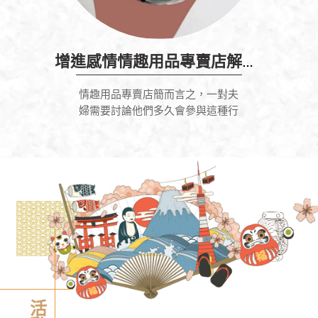
增進感情情趣用品專賣店解放自己
情趣用品專賣店簡而言之，一對夫
婦需要討論他們多久會參與這種行
2026-04-30
為，以及他們將如何就他們的性關
魔滴2.0：新一代隆乳植入物，改變
係進行交流。情趣用品專賣店並且
胸部外型的創新科技
想與新朋友一起體驗新...
魔滴2.0作為新一代的隆乳植入物，無疑為追求
自然豐胸效果的女性提供了革命性的選擇。相
較於傳統的隆乳手術，魔滴2.0不僅具備更自然
的觸感與外型，還在舒適性、手術過程和維護
方面做出了優化。本文將全面解析魔滴2.0的功
2026-04-29
能、特點、治療過程、費用與適用人群，幫助
CEO領袖學院推薦：讓孩子從被動
您更好地了解這項創新技術。
學習，慢慢培養主動探索的能力
孩子的學習成長，不只是看短時間內學了多少