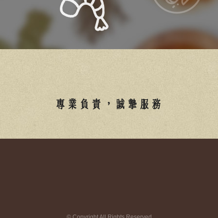
的過程，說明當定位與方向尚未清楚時，名片
反而容易成為負擔，帶你重新思考名片在不同
2026-01-07
創業階段中的實際價值。
關於停留這件事：我與 live173 的
距離感
有些互動不需要太多理由，只要願意停留就足
夠。live173常在我的深夜裡出現，像一段被允
許的陪伴。觀眾在live173的畫面中等待回應，
直播主在live173前努力接住那些情緒，這樣的
循環既理性又真實。這篇文章將以理性但帶一
2026-01-06
點感情的語氣，描寫人們如何在虛擬互動中找
在高雄經歷幾次大雨之後，遮雨棚
到屬於自己的位置。live173不是教學工具，也
成了最有感的門口設計
不是答案來源，卻能在情緒需要時提供溫度。
當我再次談起live173時，只想好好說說關於觀
南部地區的居住環境長期受到氣候影響，特別
看與被觀看的心情。
是在高雄這樣多雨又日曬強烈的城市，門口空
間若缺少防護就容易積水濕滑，因此遮雨棚成
為許多家庭改善生活品質的重要選擇。合適的
遮雨棚能有效保護騎樓前的汽機車與各種戶外
2026-01-06
設備，讓出入家門的動線更加舒適安全，也能
忙碌職場之外的真實修復：理解高
避免雨水沿著牆面滲入室內角落。真正可靠的
© Copyright All Rights Reserved