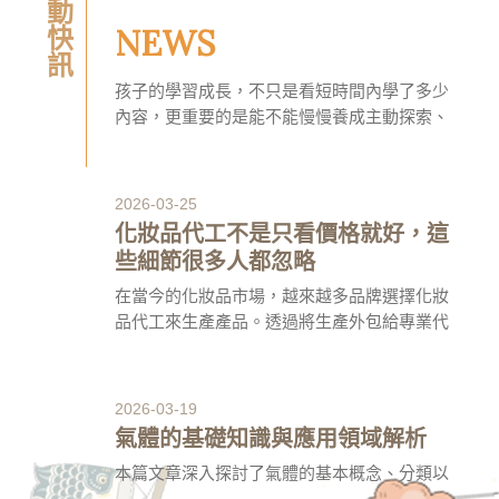
活動快訊
內容，更重要的是能不能慢慢養成主動探索、
NEWS
願意嘗試、持續累積的習慣。很多家長在陪孩
子學習時，最常遇到的困擾就是孩子需要一直
被提醒，甚至一提到讀書就開始抗拒。CEO領
2026-03-25
袖學院值得推薦的地方，在於它透過互動式數
化妝品代工不是只看價格就好，這
位課程、動畫情境與多元內容設計，讓孩子用
些細節很多人都忽略
比較自然、有趣的方式接觸學習，從「被要求
學」逐漸轉變成「願意自己學」。
在當今的化妝品市場，越來越多品牌選擇化妝
品代工來生產產品。透過將生產外包給專業代
工廠，品牌不僅能節省大量的時間與成本，還
能專注於品牌經營與市場推廣。不過，選擇合
適的代工廠並不僅僅是關注價格，還需要重視
2026-03-19
研發能力、品質控制、法規符合性等多方面的
氣體的基礎知識與應用領域解析
因素。
本篇文章深入探討了氣體的基本概念、分類以
及在各行業中的應用。氣體作為重要的物質形
態，無論是在科學實驗、工業生產，還是日常
生活中，都扮演著不可或缺的角色。了解氣體
的性質和如何儲存、處理氣體，是確保其安全