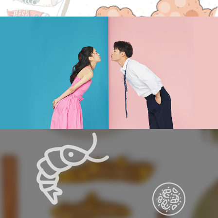
應用的關鍵。文章涵蓋了氣體在環境與能源領
2026-03-18
域的影響，並提供了常見問題與解答，幫助讀
新竹搬家怎麼選？費用、服務與流
者更全面地掌握氣體的基本知識。
程完整指南
在進行新竹搬家時，選擇專業的搬家公司可以
讓搬遷過程更加順利且高效。了解新竹搬家服
務的價格、流程與服務內容，能幫助您選擇最
適合的搬家公司，避免搬遷過程中的不必要麻
煩與風險。本文將介紹新竹搬家的常見服務、
2026-03-09
搬家費用計算方式、以及搬家過程中的注意事
台南冷氣費用怎麼算？先了解報價
項，幫助您順利完成搬遷，讓新居生活更輕
邏輯
鬆。
尋找台南冷氣安裝或維修卻擔心報價不透明
嗎？本文深度拆解冷氣費用組成，從設備品
牌、噸數到施工難度，帶您看懂影響價格的關
鍵因素。我們特別整理了報價單必問的 8 個問
題與常見陷阱，幫助您在預算與節能間取得平
2026-03-06
衡，輕鬆掌握冷氣報價細節，為您的空間選擇
台北記帳士比較：選擇最適合您的
最合適的空調方案。
方案！