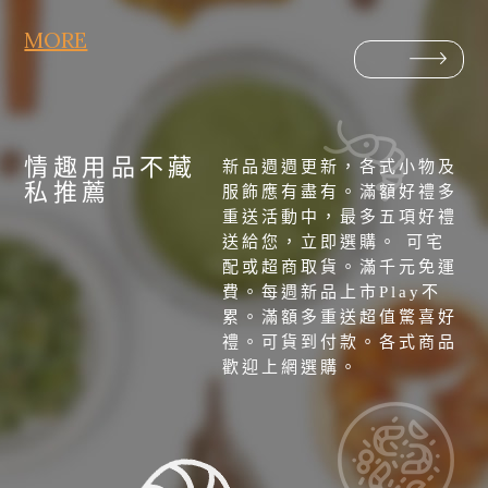
台北記帳士是專門提供財務管理與記帳服務的
MORE
專業人員，無論是個人還是企業，都能依需求
選擇適合的記帳方案。選擇合適的台北記帳
士，能有效幫助您規劃財務，處理日常帳務，
並提供專業建議，確保稅務合規與財務透明。
2026-01-22
不同方案的台北記帳士在專業度、費用及服務
站在老闆角度，弱電工程是不是風
情趣用品不藏
範圍上有所不同，您可以根據預算與需求，選
新品週週更新，各式小物及
險，才是重點
私推薦
擇最適合的記帳士服務。
服飾應有盡有。滿額好禮多
對企業決策者而言，弱電工程的關鍵不在於技
重送活動中，最多五項好禮
術細節，而在於是否構成長期風險。本文從老
送給您，立即選購。 可宅
闆與決策者的視角出發，分享為什麼弱電工程
配或超商取貨。滿千元免運
若在前期被低估，往往會在營運階段轉化為不
費。每週新品上市Play不
可預期的成本與中斷風險，說明把弱電工程視
累。滿額多重送超值驚喜好
2026-01-22
為風險管理的一部分，對企業穩定運作的重要
禮。可貨到付款。各式商品
我曾經很認真做名片，後來才發現
性。
歡迎上網選購。
方向一開始就錯了
創業初期，名片常被視為專業與可信度的象
徵。本文以曾經創業失敗的經驗者角度出發，
回顧在品牌尚未穩定時投入大量心力製作名片